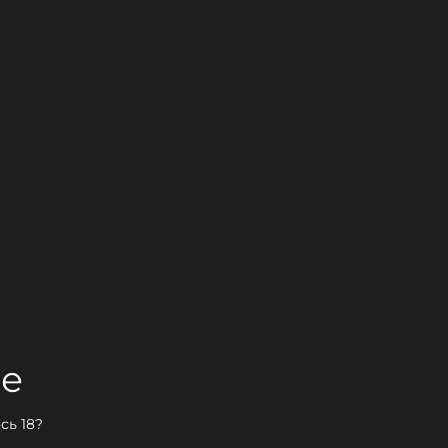
ие
сь 18?